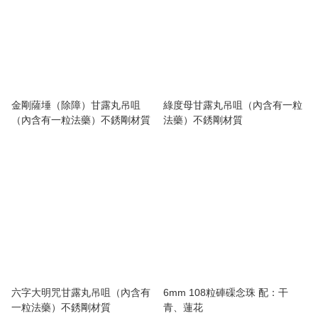
金剛薩埵（除障）甘露丸吊咀
綠度母甘露丸吊咀（內含有一粒
（內含有一粒法藥）不銹剛材質
法藥）不銹剛材質
六字大明咒甘露丸吊咀（內含有
6mm 108粒硨磲念珠 配：干
一粒法藥）不銹剛材質
青、蓮花