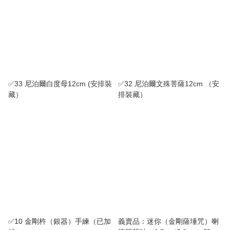
✅33 尼泊爾白度母12cm (安排裝
✅32 尼泊爾文殊菩薩12cm （安
藏）
排裝藏）
✅10 金剛杵（銀器）手練（已加
義賣品：迷你（金剛薩埵咒）喇