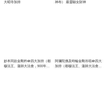
大昭寺加持
神布） 最靈驗女財神
妙本同款金剛杵🪷四大加持（都
阿彌陀佛及時輪金剛吊咀🪷四大
穆法王、蓮師大法會，900年護
加持（都穆法王、蓮師大法會，
法殿、喇嘛及阿尼護法殿）加持
900年護法殿、喇嘛及阿尼護法
殿）加持