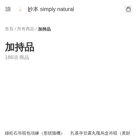
妙本 simply natural
首頁
/
所有商品
/
加持品
加持品
186項 商品
綠松石吊咀包項練（形狀隨機）
扎基寺甘露丸嘎烏盒吊咀（黃財