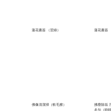
蓮花書簽 （翌綠）
蓮花書簽
佛像清潔掃（軟毛擦）
拂塵除垢 
名句（時時