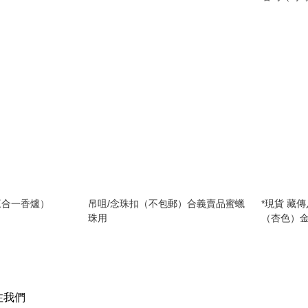
物….）兩
三合一香爐）
吊咀/念珠扣（不包郵）合義賣品蜜蠟
*現貨 藏
珠用
（杏色）
注我們