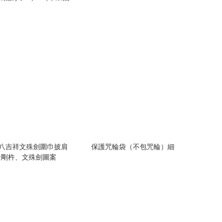
件
傳八吉祥文殊劍圍巾披肩
保護咒輪袋（不包咒輪）細
金剛杵、文殊劍圖案