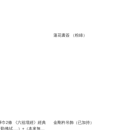
蓮花書簽 （粉綠）
淨巾2條 《六祖壇經》經典
金剛杵吊飾（已加持）
勤拂拭….）+（本來無一