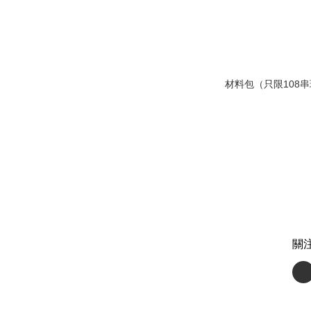
材料包（只限108
關