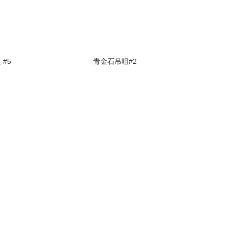
#5
青金石吊咀#2