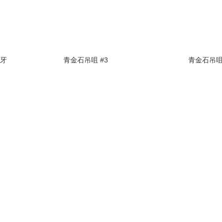
虎牙
青金石吊咀 #3
青金石吊咀 