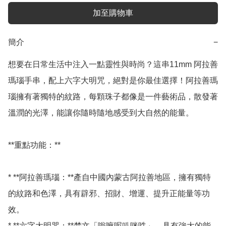
加至購物車
簡介
−
想要在日常生活中注入一點靈性與時尚？這串11mm 阿拉善
瑪瑙手串，配上六字大明咒，絕對是你最佳選擇！阿拉善瑪
瑙擁有著獨特的紋路，每顆珠子都像是一件藝術品，散發著
溫潤的光澤，能讓你隨時隨地感受到大自然的能量。 

**重點功能：**

* **阿拉善瑪瑙：**產自中國內蒙古阿拉善地區，擁有獨特
的紋路和色澤，具有辟邪、招財、增運、提升正能量等功
效。

* **六字大明咒：**梵文「嗡嘛呢叭咪吽」，具有強大的能