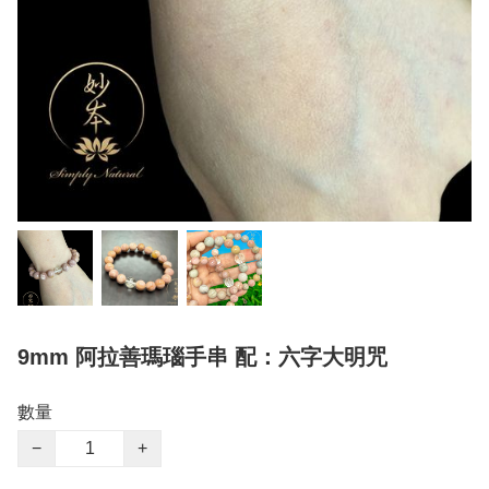
9mm 阿拉善瑪瑙手串 配：六字大明咒
數量
−
+