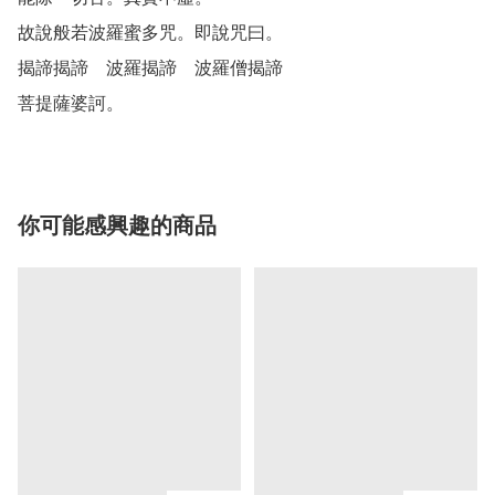
故說般若波羅蜜多咒。即說咒曰。

揭諦揭諦　波羅揭諦　波羅僧揭諦

菩提薩婆訶。
你可能感興趣的商品