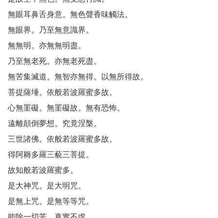
無眼耳鼻舌身意。無色聲香味觸法。

無眼界。乃至無意識界。

無無明。亦無無明盡。

乃至無老死。亦無老死盡。

無苦集滅道。無智亦無得。以無所得故。

菩提薩埵。依般若波羅蜜多故。

心無罣礙。無罣礙故。無有恐怖。

遠離顛倒夢想。究竟涅槃。

三世諸佛。依般若波羅蜜多故。

得阿耨多羅三藐三菩提。

故知般若波羅蜜多。

是大神咒。是大明咒。

是無上咒。是無等等咒。

能除一切苦。真實不虛。
