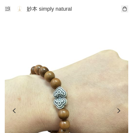
妙本 simply natural