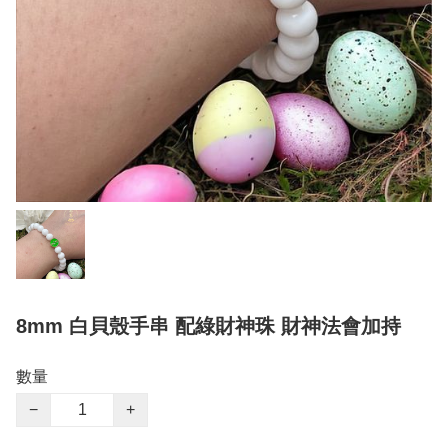
8mm 白貝殼手串 配綠財神珠 財神法會加持
數量
−
+