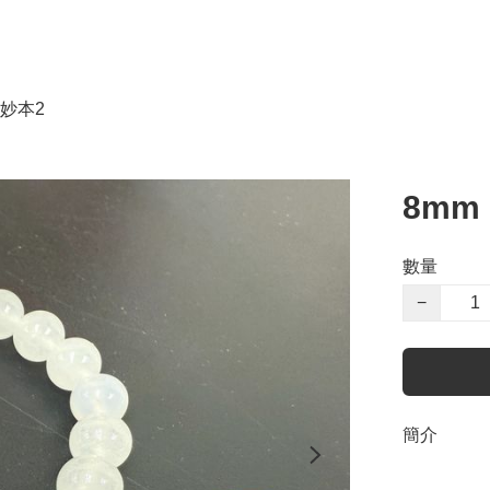
妙本2
8mm
數量
−
簡介