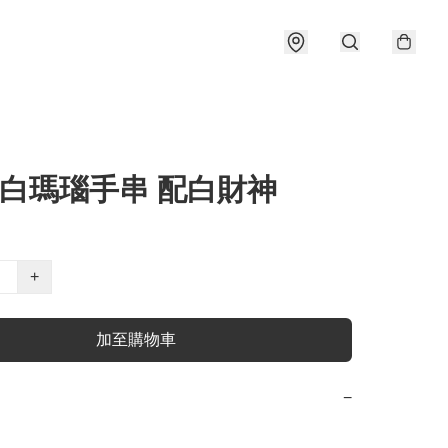
 白瑪瑙手串 配白財神
+
加至購物車
−