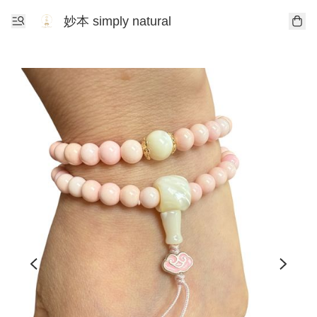
妙本 simply natural