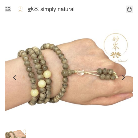
妙本 simply natural