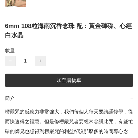
6mm 108粒海南沉香念珠 配：黃金硨磲、心經
白水晶
數量
−
+
加至購物車
簡介
−
楞嚴咒的感應力非常強大，我們每個人每天要讀誦修學，從
而快速得之福慧。但是修楞嚴咒者要經常念誦此咒，有些忙
碌的師兄也想得到楞嚴咒的利益卻沒那麼多的時間專心念