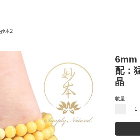
妙本2
6mm
配：
晶
數量
−