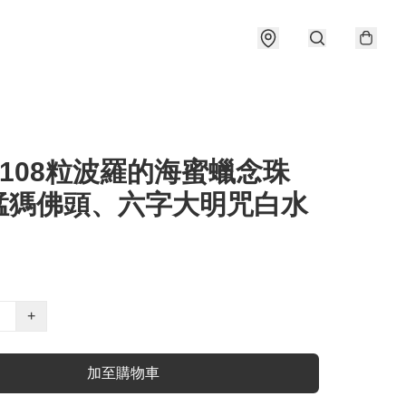
 108粒波羅的海蜜蠟念珠
猛獁佛頭、六字大明咒白水
+
加至購物車