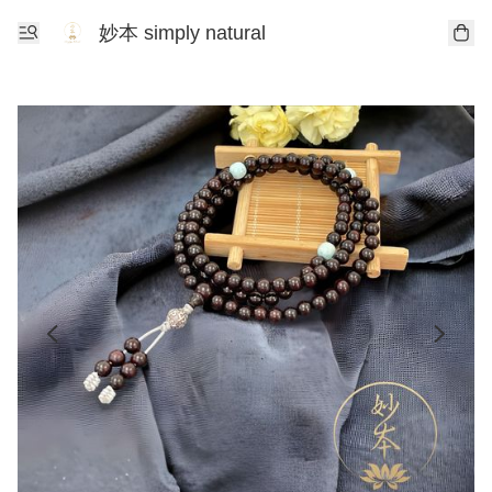
妙本 simply natural