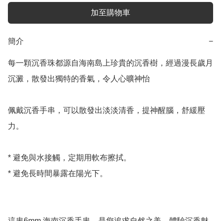
加至購物車
簡介
−
每一顆沉香珠都源自海南島上珍貴的沉香樹，經過漫長歲月
沉澱，散發出獨特的香氣，令人心曠神怡

佩戴沉香手串，可以散發出淡淡清香，提神醒腦，舒緩壓
力。

* 避免與水接觸，定期用軟布擦拭。

* 避免長時間暴露在陽光下。

這串6mm 海南沉香手串，是您追求自然之美，體驗沉香魅