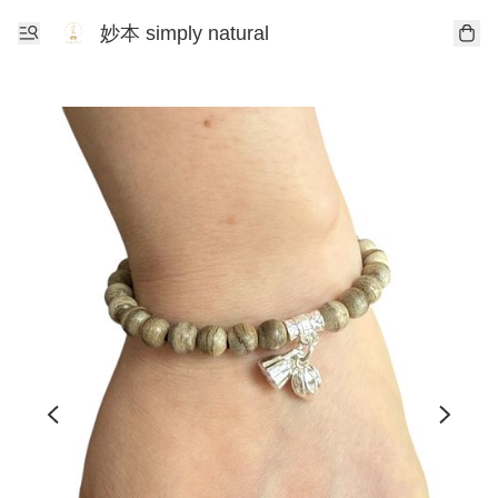
妙本 simply natural