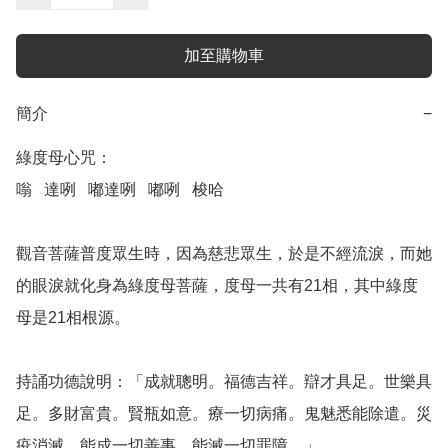
加至購物車
簡介
−
綠度母心咒：

嗡   達咧   嘟達咧   嘟咧   梭哈

觀音菩薩普度眾生時，因為慈悲眾生，於是不經流淚，而她
的眼淚就化身為綠度母菩薩，度母一共有21相，其中綠度
母是21相根源。

持誦功德說明：「成就聰明。福德吉祥。辯才具足。世樂具
足。多財富貴。賢瓶如意。療一切病痛。鬼魅悉能除遣。災
疫消滅。能成一切善事。能滅一切罪障。」
