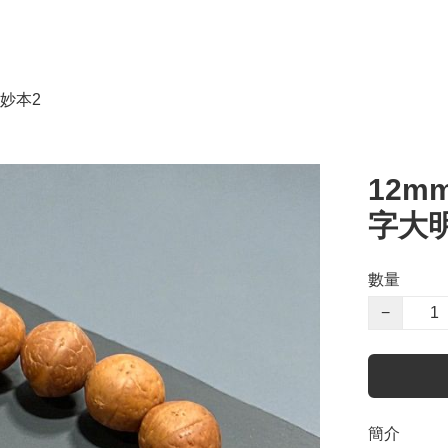
妙本2
12m
字大明
數量
−
簡介