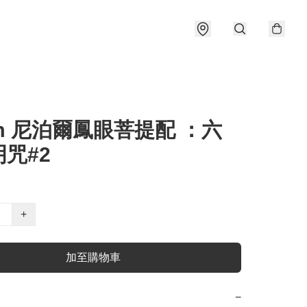
m 尼泊爾鳳眼菩提配 ：六
咒#2
+
加至購物車
−