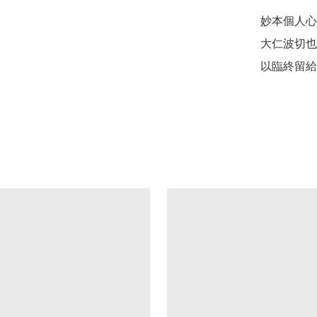
妙本個人心
大仁波切也
以臨終留給