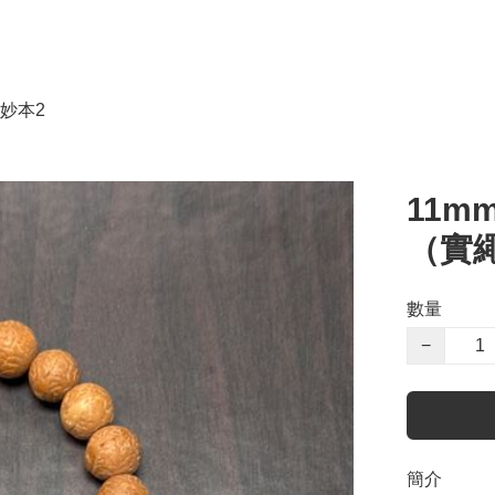
妙本2
11m
（實
數量
−
簡介