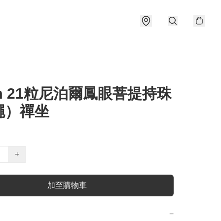
m 21粒尼泊爾鳳眼菩提持珠
繩）禪坐
+
加至購物車
−