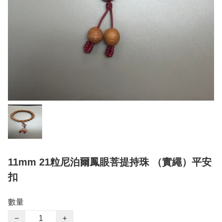
11mm 21粒尼泊爾鳳眼菩提持珠 （實繩）平安
扣
數量
−
+