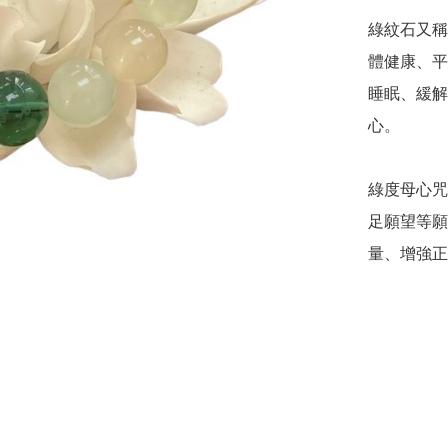
綠紋石又稱
體健康、平
睡眠、緩解
心。

綠度母心咒
足願望等願