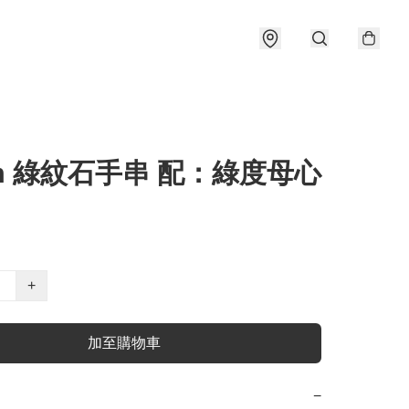
m 綠紋石手串 配：綠度母心
+
加至購物車
−