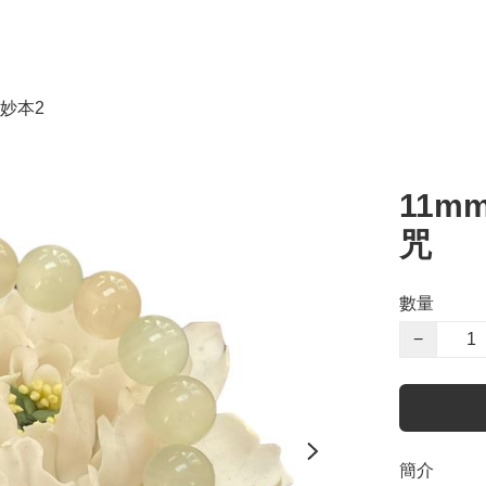
妙本2
11m
咒
數量
−
簡介