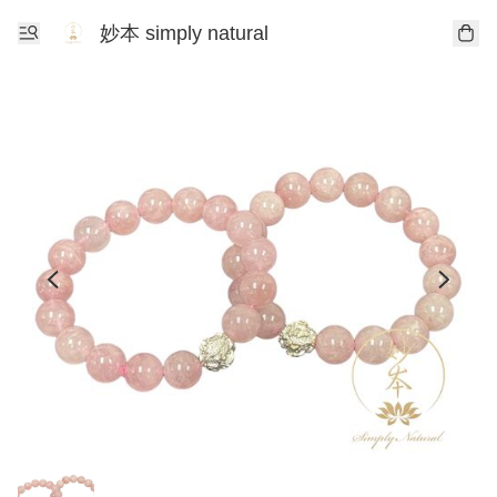
妙本 simply natural