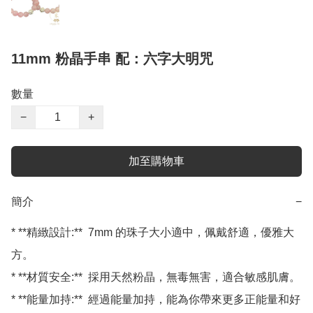
11mm 粉晶手串 配：六字大明咒
數量
−
+
加至購物車
簡介
−
* **精緻設計:**  7mm 的珠子大小適中，佩戴舒適，優雅大
方。

* **材質安全:**  採用天然粉晶，無毒無害，適合敏感肌膚。

* **能量加持:**  經過能量加持，能為你帶來更多正能量和好