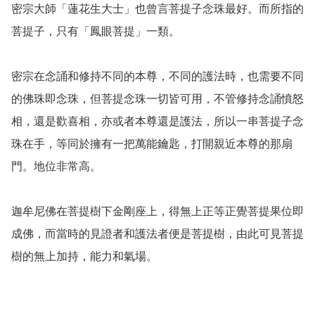
密宗大師「蓮花生大士」也曾言菩提子念珠最好。而所指的
菩提子，只有「鳳眼菩提」一類。

密宗在念誦和修持不同的本尊，不同的護法時，也需要不同
的佛珠即念珠，但菩提念珠一切皆可用，不管修持念誦憤怒
相，還是歡喜相，亦或者本尊還是護法，所以一串菩提子念
珠在手，等同於擁有一把萬能鑰匙，打開親近本尊的那扇
門。地位非常高。

迦牟尼佛在菩提樹下金剛座上，得無上正等正覺菩提果位即
成佛，而當時的見證者和護法者便是菩提樹，由此可見菩提
樹的無上加持，能力和氣場。