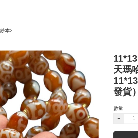
妙本2
11*
天瑪
11*
發貨
數量
−