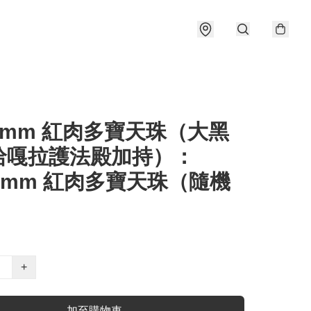
13mm 紅肉多寶天珠（大黑
哈嘎拉護法殿加持）：
13mm 紅肉多寶天珠（隨機
）
+
加至購物車