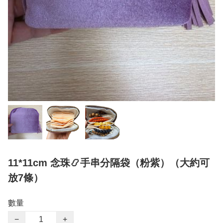
11*11cm 念珠📿手串分隔袋（粉紫）（大約可
放7條）
數量
−
+