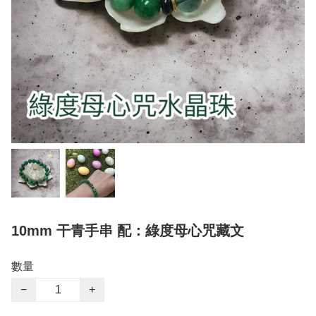
10mm 干青手串 配：綠度母心咒藏文
數量
−
+