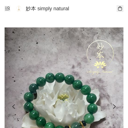
妙本 simply natural