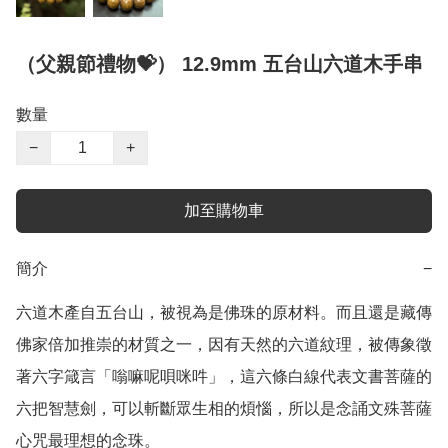
（父親節禮物💝） 12.9mm 五台山六道木手串
數量
−
+
加至購物車
簡介
−
六道木產自五台山，被視為是佛珠的原材料。而且還是藏傳
佛家倍加推崇的材質之一，因有天然的六道紋理，被傳象徵
著六字箴言「嗡嘛呢唄咪吽」，這六條白線代表文書菩薩的
六把智慧劍，可以斬斷眾生相的煩惱，所以是念誦文殊菩薩
心咒最理想的念珠。