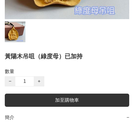
黃陽木吊咀（綠度母）已加持
數量
−
+
加至購物車
簡介
−