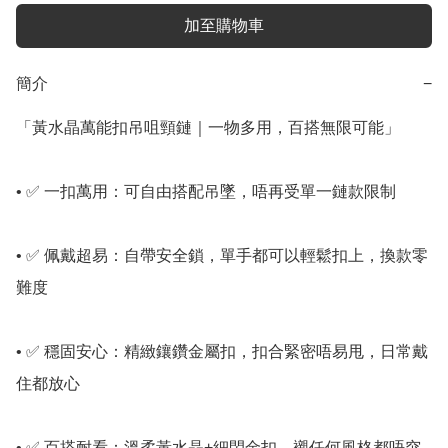
加至購物車
簡介
−
「黃水晶萬能扣吊咀頸鏈｜一物多用，百搭無限可能」

• ✅ 一扣萬用：可自由搭配吊墜，唔再受單一鏈款限制

• ✅ 佩戴超易：自帶安全鎖，單手都可以輕鬆扣上，換款零
難度

• ✅ 穩固安心：精緻鑲鑽金屬扣，扣合緊密唔易甩，日常戴
住都放心

• ✅ 百搭耐看：溫柔黃水晶+細閃金扣，襯任何風格都唔突