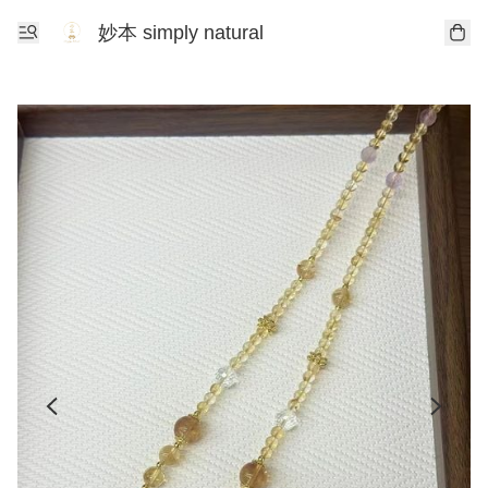
妙本 simply natural