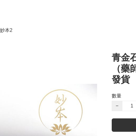
妙本2
青金石
（藥師
發貨
數量
−