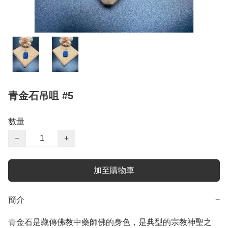
青金石吊咀 #5
數量
−
+
加至購物車
簡介
−
青金石是藏傳佛教中藥師佛的身色，是典型的宗教神聖之