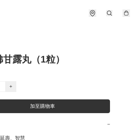
佛甘露丸（1粒）
+
加至購物車
−
延壽、智慧
