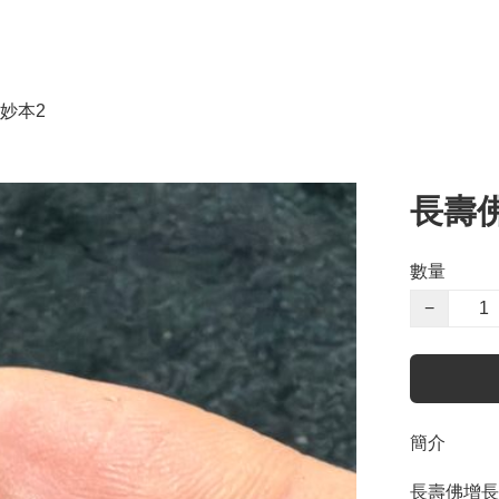
妙本2
長壽
數量
−
簡介
長壽佛增長