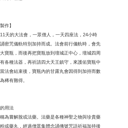
製作】

11天的大法會，一眾僧人，一天四座法，24小時
誦密咒儀軌特別加持而成。法會前行儀軌時，會先
大寶瓶，而後再把寶瓶放到壇城正中心，壇城四周
有各種法器，再祈請四大天王鎮守，來護佑寶瓶中
當法會結束後，寶瓶內的甘露丸會因得到加持而數
為稀有難得。

的用法

稱為嘗解脫或法藥。法藥是各種神聖之物與珍貴藥
粉或藥丸，經過僧眾集體念誦佛號咒語祈福加持後