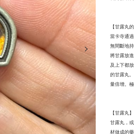
【甘露丸的
當卡寺通過
無間斷地持
將甘露放進
及上下都放
的甘露丸。
量倍增。極
【甘露丸】
甘露丸，或
材做成的藥