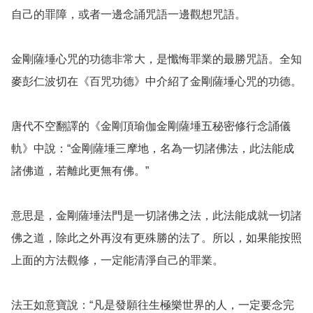
自己的罪障，或者一邊念誦咒語一邊觀想咒語。

金剛薩埵心咒的功德非常大，是懺悔罪業的最勝咒語。全知
麥彭仁波切在《百咒功德》中介紹了金剛薩埵心咒的功德。

唐代不空翻譯的《金剛頂瑜伽金剛薩埵五秘密修行念誦儀
軌》中說：“金剛薩埵三摩地，名為一切諸佛法，此法能成
諸佛道，若離此更無有佛。”

意思是，金剛薩埵法門是一切諸佛之法，此法能成就一切諸
佛之道，除此之外再沒有更殊勝的法了。所以，如果能按照
上面的方法觀修，一定能清淨自己的罪業。

法王如意寶說：“凡是發願往生極樂世界的人，一定要念完