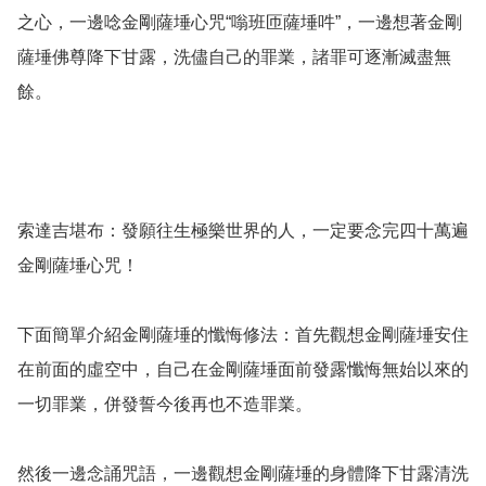
之心，一邊唸金剛薩埵心咒“嗡班匝薩埵吽”，一邊想著金剛
薩埵佛尊降下甘露，洗儘自己的罪業，諸罪可逐漸滅盡無
餘。

索達吉堪布：發願往生極樂世界的人，一定要念完四十萬遍
金剛薩埵心咒！

下面簡單介紹金剛薩埵的懺悔修法：首先觀想金剛薩埵安住
在前面的虛空中，自己在金剛薩埵面前發露懺悔無始以來的
一切罪業，併發誓今後再也不造罪業。

然後一邊念誦咒語，一邊觀想金剛薩埵的身體降下甘露清洗