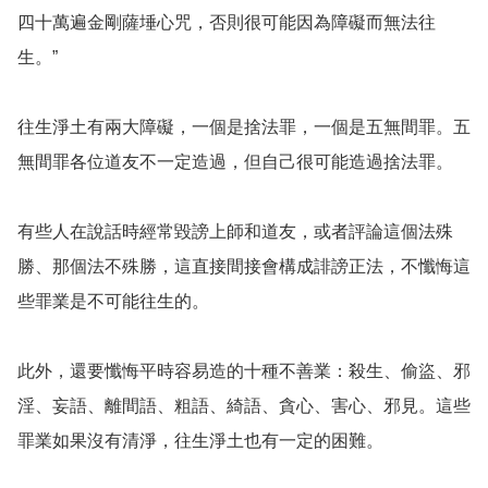
四十萬遍金剛薩埵心咒，否則很可能因為障礙而無法往
生。”

往生淨土有兩大障礙，一個是捨法罪，一個是五無間罪。五
無間罪各位道友不一定造過，但自己很可能造過捨法罪。

有些人在說話時經常毀謗上師和道友，或者評論這個法殊
勝、那個法不殊勝，這直接間接會構成誹謗正法，不懺悔這
些罪業是不可能往生的。

此外，還要懺悔平時容易造的十種不善業：殺生、偷盜、邪
淫、妄語、離間語、粗語、綺語、貪心、害心、邪見。這些
罪業如果沒有清淨，往生淨土也有一定的困難。
