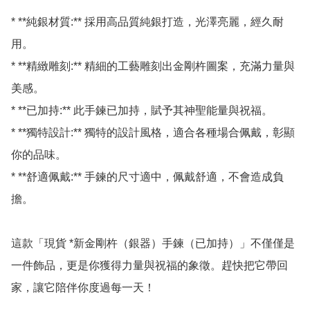
* **純銀材質:** 採用高品質純銀打造，光澤亮麗，經久耐
用。

* **精緻雕刻:** 精細的工藝雕刻出金剛杵圖案，充滿力量與
美感。

* **已加持:** 此手鍊已加持，賦予其神聖能量與祝福。

* **獨特設計:** 獨特的設計風格，適合各種場合佩戴，彰顯
你的品味。

* **舒適佩戴:** 手鍊的尺寸適中，佩戴舒適，不會造成負
擔。

這款「現貨 *新金剛杵（銀器）手鍊（已加持）」不僅僅是
一件飾品，更是你獲得力量與祝福的象徵。趕快把它帶回
家，讓它陪伴你度過每一天！
