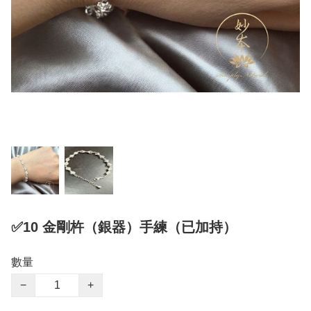
✅10 金剛杵（銀器）手練（已加持）
數量
−
+