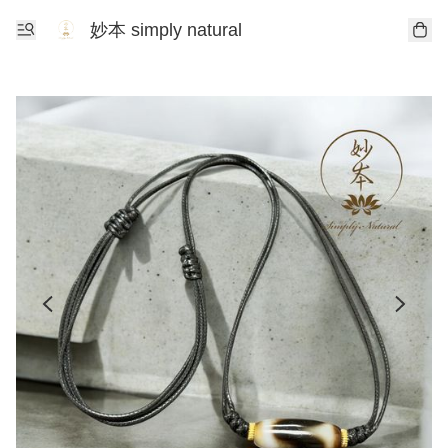
妙本 simply natural