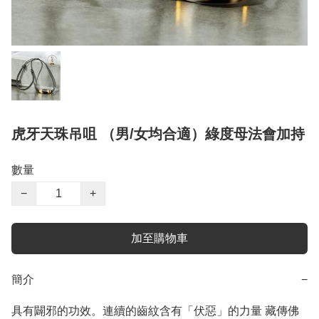
虎牙天珠吊咀 （男/女均合適）綠度母法會加持
數量
−
+
加至購物車
簡介
−
具有闢邪的功效。連續的齒紋含有「伏惡」的力量 藏傳佛