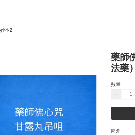
妙本2
藥師
法藥
數量
−
簡介