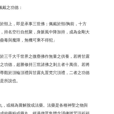
佩戴之功德：

於頸上，即是承事三世佛；佩戴於頸/胸前，十方
，持名空行自然聚，身脈風中降加持，成為金剛大
蠱毒與魔障，無機可乘不得犯」

於三千大千世界之微塵佛作無量之供養，若將甘露
之功德，超勝修持三世諸佛之剎土者十萬倍。若將
尊觀於頂輪頂禮與甘露丸置梵穴頂禮，二者之功德
是所說也。

露丸，或稱為嘗解脫或法藥。法藥是各種神聖之物與
成的藥粉或藥丸，經過僧眾集體念誦佛號咒語祈福