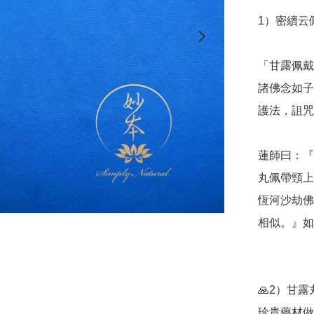
1）密續云
「甘露佩戴
諸佛念如子
護法，詛咒
蓮師曰：『
丸佩帶頸上
恆河沙劫佛
相似。』如
🙏2）甘
珍貴藥材做