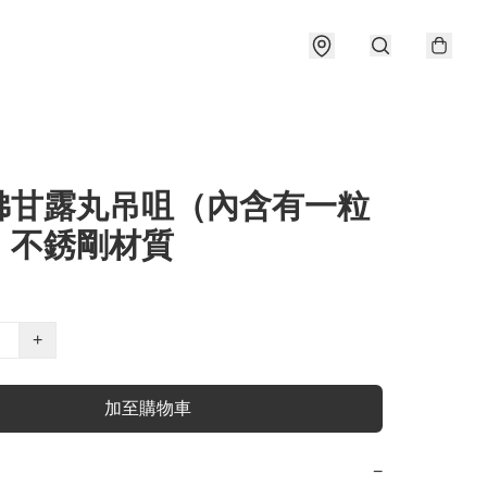
佛甘露丸吊咀（內含有一粒
）不銹剛材質
+
加至購物車
−