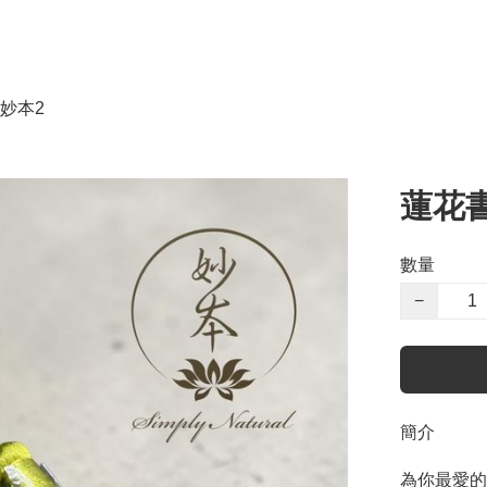
妙本2
蓮花
數量
−
簡介
為你最愛的