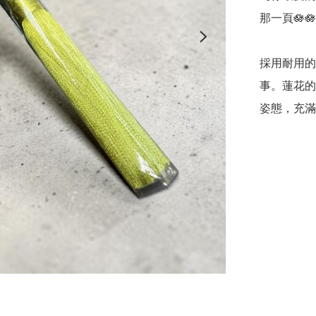
那一頁🪷🪷
採用耐用的
事。蓮花的
姿態，充滿