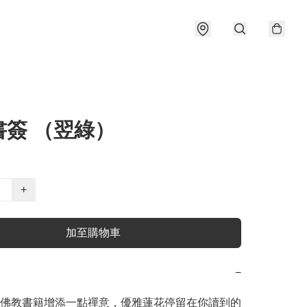
書簽 （翌綠）
+
加至購物車
−
佛教書籍增添一點禪意，優雅蓮花停留在你讀到的