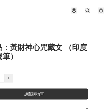
品：黃財神心咒藏文 （印度
親筆）
+
加至購物車
−