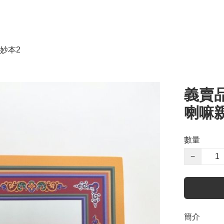
妙本2
義賣
喇嘛
數量
−
簡介