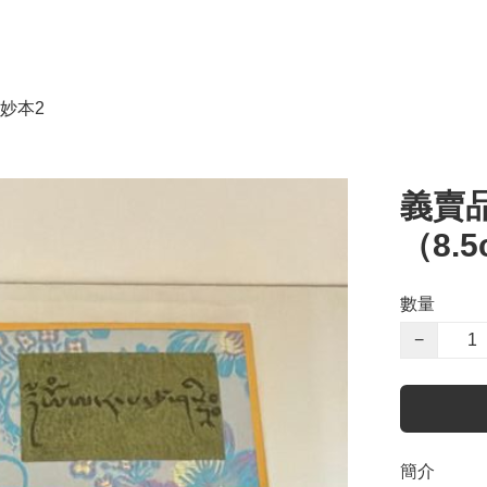
妙本2
義賣
（8.
數量
−
簡介