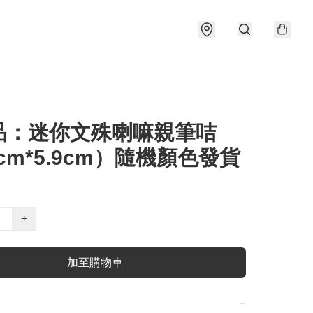
品：迷你文殊喇嘛親筆咭
5cm*5.9cm）隨機顏色發貨
+
加至購物車
−