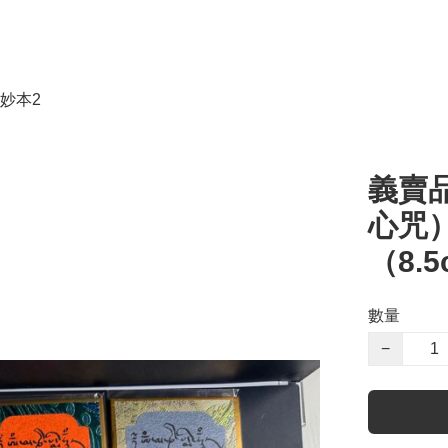
妙本2
義賣
心咒
（8.
數量
−