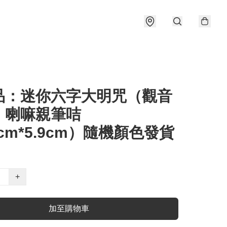
品：迷你六字大明咒（觀音
）喇嘛親筆咭
5cm*5.9cm）隨機顏色發貨
+
加至購物車