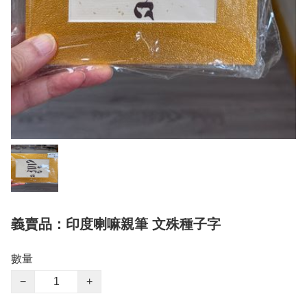
義賣品：印度喇嘛親筆 文殊種子字
數量
−
+