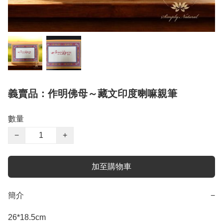
義賣品：作明佛母～藏文印度喇嘛親筆
數量
−
+
加至購物車
簡介
−
26*18.5cm
