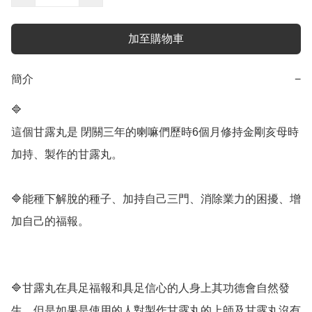
加至購物車
簡介
−
🔷️

這個甘露丸是 閉關三年的喇嘛們歷時6個月修持金剛亥母時
加持、製作的甘露丸。 

🔷️能種下解脫的種子、加持自己三門、消除業力的困擾、增
加自己的福報。

🔷️甘露丸在具足福報和具足信心的人身上其功德會自然發
生，但是如果是使用的人對製作甘露丸的上師及甘露丸沒有