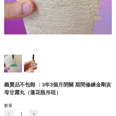
義賣品不包郵 ：3年3個月閉關 期間修練金剛亥
母甘露丸（蓮花瓶吊咀）
數量
−
+