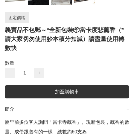
固定價格
義賣品不包郵～*全新包裝📦當卡度悲薰香（*
請大家切勿使用妙本積分扣減）請盡量使用轉
數快
數量
−
+
加至購物車
簡介
−
較早前多位客人詢問「當卡寺藏香」。現新包裝，藏香的數
量、成份跟舊有的一樣，總數約60支🙏
