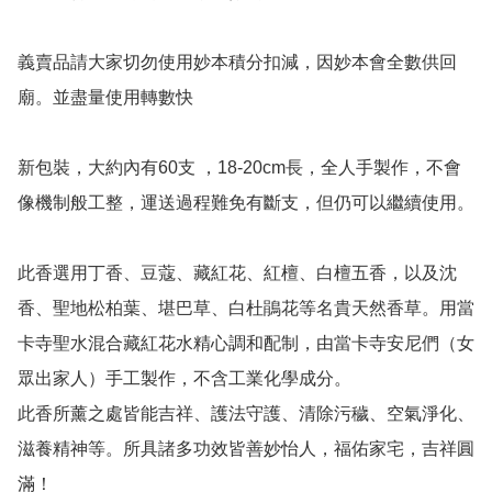
義賣品請大家切勿使用妙本積分扣減，因妙本會全數供回
廟。並盡量使用轉數快

新包裝，大約內有60支 ，18-20cm長，全人手製作，不會
像機制般工整，運送過程難免有斷支，但仍可以繼續使用。

此香選用丁香、豆蔻、藏紅花、紅檀、白檀五香，以及沈
香、聖地松柏葉、堪巴草、白杜鵑花等名貴天然香草。用當
卡寺聖水混合藏紅花水精心調和配制，由當卡寺安尼們（女
眾出家人）手工製作，不含工業化學成分。

此香所薰之處皆能吉祥、護法守護、清除污穢、空氣淨化、
滋養精神等。所具諸多功效皆善妙怡人，福佑家宅，吉祥圓
滿！
