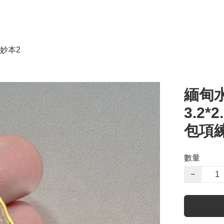
妙本2
緬甸
3.2*
包項
數量
−