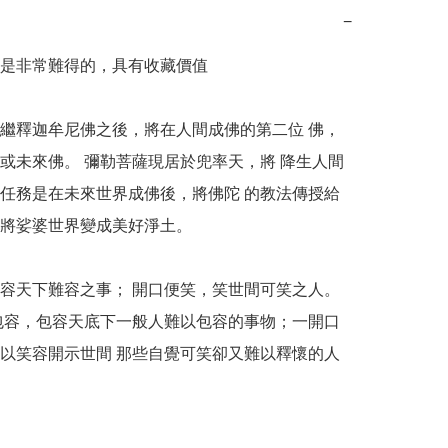
−
是非常難得的，具有收藏價值

繼釋迦牟尼佛之後，將在人間成佛的第二位 佛，
或未來佛。 彌勒菩薩現居於兜率天，將 降生人間
任務是在未來世界成佛後，將佛陀 的教法傳授給
將娑婆世界變成美好淨土。

容天下難容之事； 開口便笑，笑世間可笑之人。

以笑容開示世間 那些自覺可笑卻又難以釋懷的人