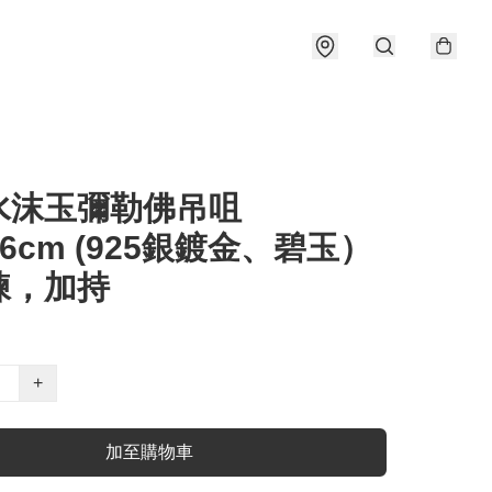
水沫玉彌勒佛吊咀
2.6cm (925銀鍍金、碧玉）
練，加持
+
加至購物車