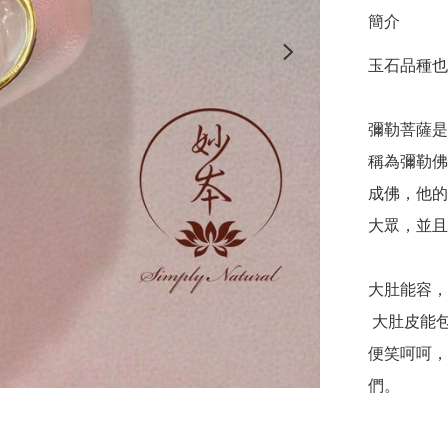
簡介
玉石品種也
彌勒菩薩是
稱為彌勒佛
成佛，他的
大眾，並且
大肚能容，
 大肚皮能包容，包容天底下一般人難以包容的事物；一開口
便笑呵呵，