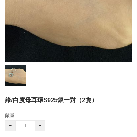
綠/白度母耳環S925銀一對（2隻）
數量
−
+