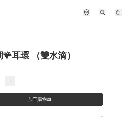
🪸耳環 （雙水滴）
+
加至購物車
−