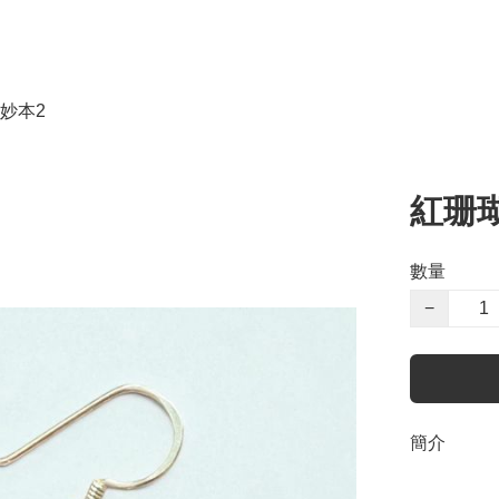
妙本2
紅珊瑚
數量
−
簡介