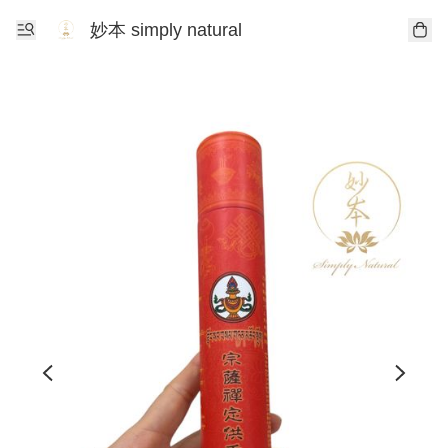
妙本 simply natural