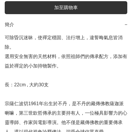
加至購物車
簡介
−
可除昏沉迷昧，使禪定穩固、法行增上，違誓晦氣息皆消
除。

選用安全無害的天然材料，依照祖師們的傳承配方，添加有
益於禪定的小加持物製作。

長：22cm , 大約30支

宗薩仁波切1961年出生於不丹，是不丹的藏傳佛教薩迦派
喇嘛，第三世欽哲傳承的主要持有人，一位極具影響力的心
靈導師、作家與電影導演。他不僅是藏傳佛教的重要傳承
人，還以現代視角詮釋佛法，深受全球信眾喜愛。