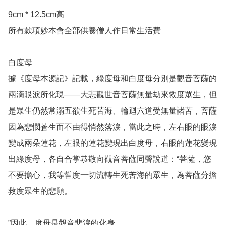
9cm * 12.5cm高

所有款項妙本會全部供養僧人作日常生活費

白度母

據《度母本源記》記載，綠度母和白度母分別是觀音菩薩的
兩滴眼淚所化現——大悲觀世音菩薩無量劫來救度眾生，但
是眾生仍然常溺五欲生死苦海、輪迴六道受無量諸苦，菩薩
因為悲憫蒼生而不由得悄然落淚，當此之時，左右眼的眼淚
變成兩朵蓮花，左眼的蓮花變現出白度母，右眼的蓮花變現
出綠度母，各自合掌恭敬向觀音菩薩同聲說道：“菩薩，您
不要擔心，我等誓度一切流轉生死苦海的眾生，為菩薩分擔
救度眾生的悲願。

”因此，度母是觀音悲淚的化身。
