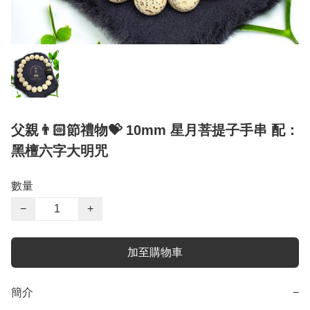
父親👨🏻節禮物💝 10mm 星月菩提子手串 配：
黑檀六字大明咒
數量
−
+
加至購物車
簡介
−