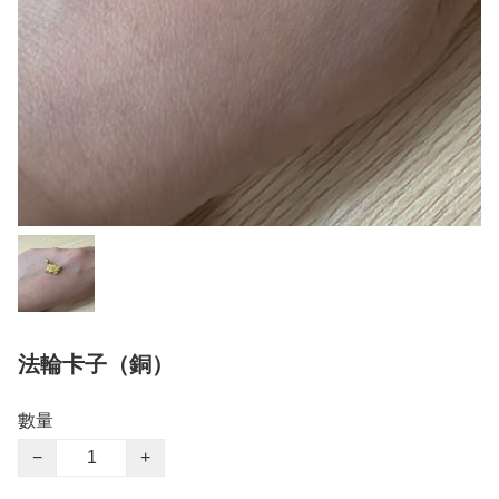
法輪卡子（銅）
數量
−
+